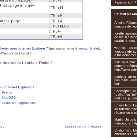
Explorer 6 et 7
COMMENTAIR
Antoine Pâques
toujours de re
toilette japonai
de mal à s’imp
qualité de ses..
washlet: Les t
clavier pour Internet Explorer 7
(qui
approche de la version finale
).
toujours été au
?autour du logiciel ?
a fait démarrer 
Kin: Sous mac av
s impatient de la sortie de Firefox 2.
cette procédur
http://www.aide
mariette: apres 
pas faible (insta
suis...
our Internet Explorer 7
Christophe: Je
r Firefox
“callto:” ou “t
our MacOS X
tout cas, je peu
r lancer des applications
Emery Roy: La 
se referme plu
réparer ce pro
Marin: Un petit u
manœuvre: http
s :
Laissez un commentaire
Citation film: 
cherchais ! Trè