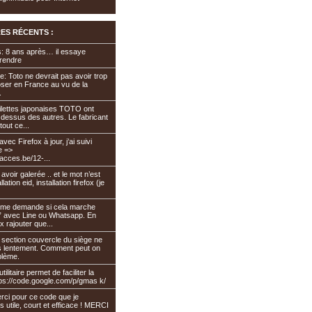
ES RÉCENTS :
: 8 ans après… il essaye
prendre
se: Toto ne devrait pas avoir trop
oser en France au vu de la
.
oilettes japonaises TOTO ont
 dessus des autres. Le fabricant
tout ce...
ec Firefox à jour, j’ai suivi
e =>
acces.be/12-...
avoir galerée .. et le mot n’est
llation eid, installation firefox (je
 me demande si cela marche
el:” avec Line ou Whatsapp. En
x rajouter que...
section couvercle du siège ne
s lentement. Comment peut on
blème.
tilitaire permet de faciliter la
s://code.google.com/p/gmas k/
Merci pour ce code que je
s utile, court et efficace ! MERCI