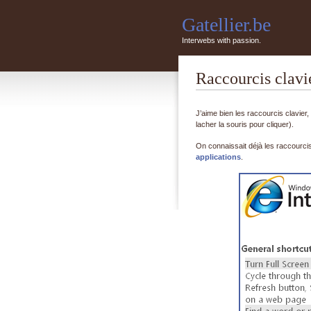
Gatellier.be
Interwebs with passion.
Raccourcis clavie
J’aime bien les raccourcis clavier
lacher la souris pour cliquer).
On connaissait déjà les raccourci
applications
.