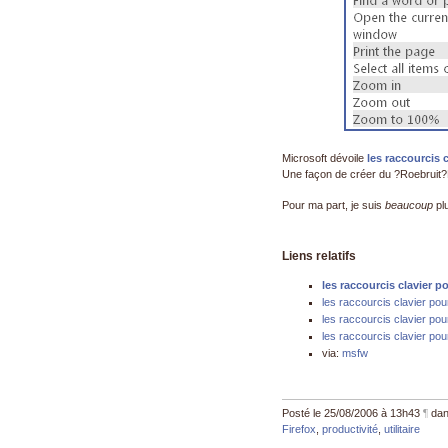
Microsoft dévoile
les raccourcis 
Une façon de créer du ?Roebruit?R
Pour ma part, je suis
beaucoup
plu
Liens relatifs
les raccourcis clavier p
les raccourcis clavier pou
les raccourcis clavier p
les raccourcis clavier pou
via:
msfw
Posté le 25/08/2006 à 13h43
¶
dan
Firefox
,
productivité
,
utilitaire