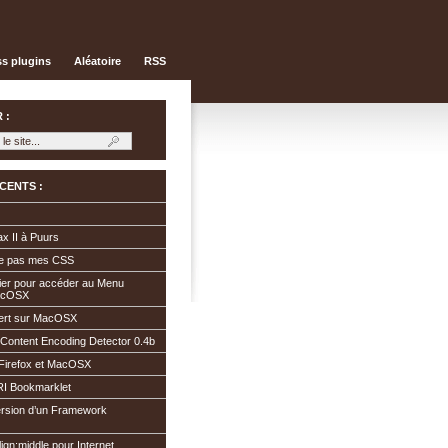
s plugins
Aléatoire
RSS
 :
CENTS :
x II à Puurs
che pas mes CSS
ier pour accéder au Menu
acOSX
cert sur MacOSX
 Content Encoding Detector 0.4b
Firefox et MacOSX
URI Bookmarklet
ersion d’un Framework
lign:middle pour Internet