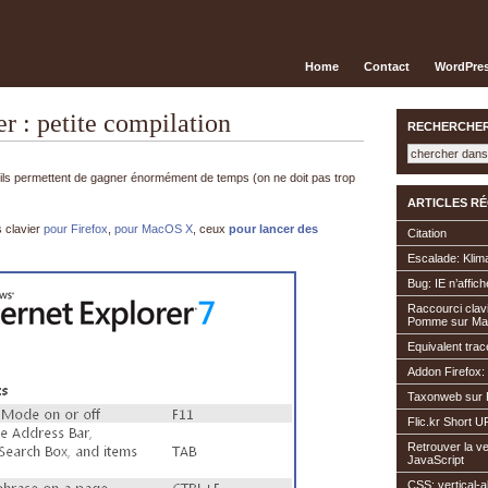
Home
Contact
WordPres
r : petite compilation
RECHERCHER
, ils permettent de gagner énormément de temps (on ne doit pas trop
ARTICLES RÉ
s clavier
pour Firefox
,
pour MacOS X
, ceux
pour lancer des
Citation
Escalade: Klima
Bug: IE n’affi
Raccourci clav
Pomme sur M
Equivalent tra
Addon Firefox:
Taxonweb sur 
Flic.kr Short 
Retrouver la v
JavaScript
CSS: vertical-a